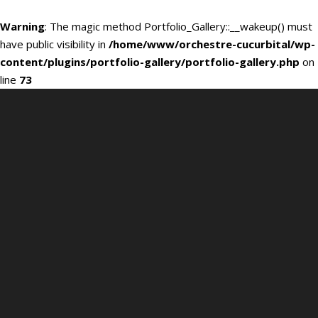
Warning
: The magic method Portfolio_Gallery::__wakeup() must
have public visibility in
/home/www/orchestre-cucurbital/wp-
content/plugins/portfolio-gallery/portfolio-gallery.php
on
line
73